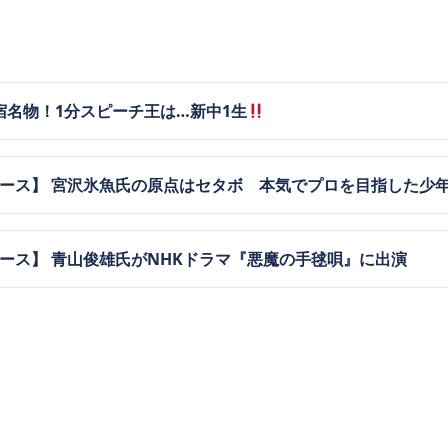
宿名物！1分スピーチ王は…新中1生
ュース】 宮沢氷魚氏の原点はセタボ 本気でプロを目指した少
ュース】 青山俊雄氏がNHKドラマ『悪魔の手毬唄』に出演