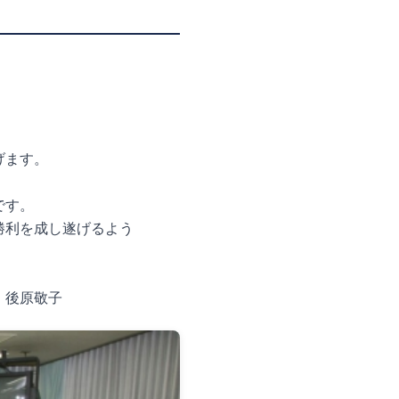
げます。
です。
勝利を成し遂げるよう
敬子