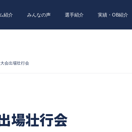
ム紹介
みんなの声
選手紹介
実績・OB紹介
国大会出場壮行会
出場壮行会